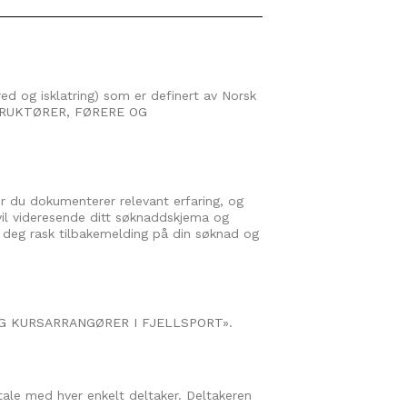
kred og isklatring) som er definert av Norsk
RUKTØRER, FØRERE OG
r du dokumenterer relevant erfaring, og
il videresende ditt søknaddskjema og
ir deg rask tilbakemelding på din søknad og
G KURSARRANGØRER I FJELLSPORT
».
mtale med hver enkelt deltaker. Deltakeren