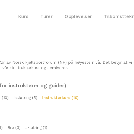
Kurs
Turer
Opplevelser
Tilkomsttek
ør av Norsk Fjellsportforum (NF) på høyeste nivå. Det betyr at 
r våre instruktørkurs og seminarer.
for instruktører og guider)
 (10)
Isklatring (5)
Instruktørkurs (10)
3)
Bre (3)
Isklatring (1)