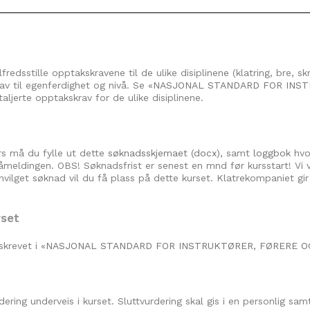
fredsstille opptakskravene til de ulike disiplinene (klatring, bre, s
av til egenferdighet og nivå. Se «
NASJONAL STANDARD FOR INST
taljerte opptakskrav for de ulike disiplinene.
rs må du fylle ut dette
søknadsskjemaet (docx),
samt
loggbok
hvo
eldingen. OBS! Søknadsfrist er senest en mnd før kursstart! Vi v
nnvilget søknad vil du få plass på dette kurset. Klatrekompaniet g
rset
krevet i «
NASJONAL STANDARD FOR INSTRUKTØRER, FØRERE O
ering underveis i kurset. Sluttvurdering skal gis i en personlig sa