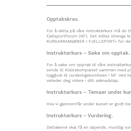
Opptakskrav.
For å delta på våre instruktørkurs må du til
Fjellsportforum (NF). Det stilles strenge kr
KURSARRANGØRER I FJELLSPORT
» for de
Instruktørkurs – Søke om opptak.
For å søke om opptak til våre instruktørku
sende til Klatrekompaniet sammen med påm
loggbok til vurderingskomiteen i NF. Ved i
veileder deg videre i ditt søknadsløp.
Instruktørkurs – Temaer under ku
Hva vi gjennomfår under kurset er godt bes
Instruktørkurs – Vurdering.
Deltakerne skal få en løpende, muntlig vurd