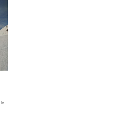
å
 de