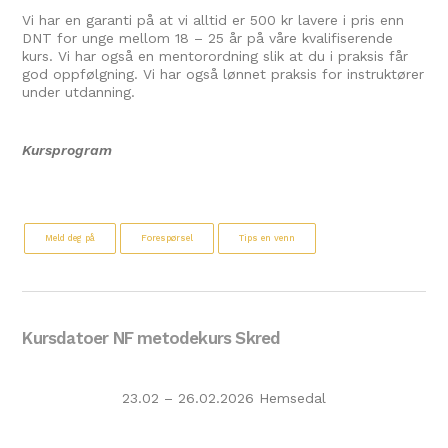
Vi har en garanti på at vi alltid er 500 kr lavere i pris enn
DNT for unge mellom 18 – 25 år på våre kvalifiserende
kurs. Vi har også en mentorordning slik at du i praksis får
god oppfølgning. Vi har også lønnet praksis for instruktører
under utdanning.
Kursprogram
Meld deg på
Forespørsel
Tips en venn
Kursdatoer NF metodekurs Skred
23.02 – 26.02.2026 Hemsedal