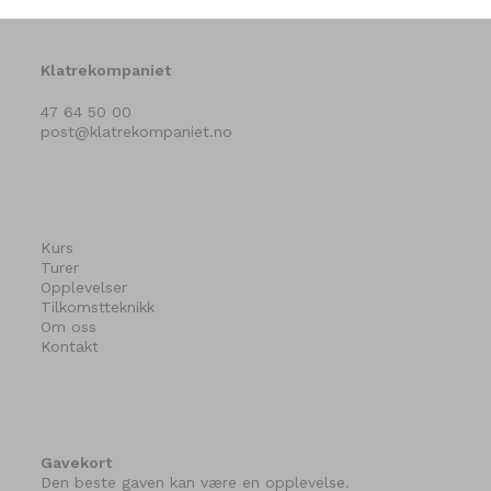
Klatrekompaniet
47 64 50 00
post@klatrekompaniet.no
Kurs
Turer
Opplevelser
Tilkomstteknikk
Om oss
Kontakt
Gavekort
Den beste gaven kan være en opplevelse.