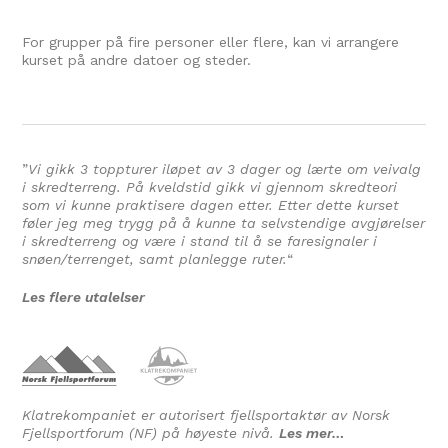
For grupper på fire personer eller flere, kan vi arrangere
kurset på andre datoer og steder.
”
Vi gikk 3 toppturer iløpet av 3 dager og lærte om veivalg
i skredterreng. På kveldstid gikk vi gjennom skredteori
som vi kunne praktisere dagen etter. Etter dette kurset
føler jeg meg trygg på å kunne ta selvstendige avgjørelser
i skredterreng og være i stand til å se faresignaler i
snøen/terrenget, samt planlegge ruter.
“
Les flere utalelser
Klatrekompaniet er autorisert fjellsportaktør av Norsk
Fjellsportforum (NF) på høyeste nivå.
Les mer…