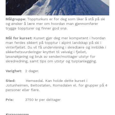
Målgruppe:
Toppturkurs er for deg som liker å stå på ski
og ønsker å lære mer om hvordan man gjennomfører
trygge toppturer og finner god snø.
Mål for kurset:
Kurset gjør deg mer kompetent i hvordan
man ferdes sikkert på topptur i alpint landskap på ski i
vinterfjellet. Du vil få undervisning i skredlære og innblikk i
sikkerhetsvurderinger knyttet til veivalg i fjellet,
løssnøkjøring og bruk av sender/mottager utstyr for
skredredning, samt tips om utstyr og turplanlegging.
Varighet:
2 dager.
Sted:
Hemsedal. Kan holde dette kurset i
Jotunheimen, Beitostølen, Romsdalen el. for grupper på 4
personer eller flere.
Pris:
3750 kr per deltager
Kursprogram