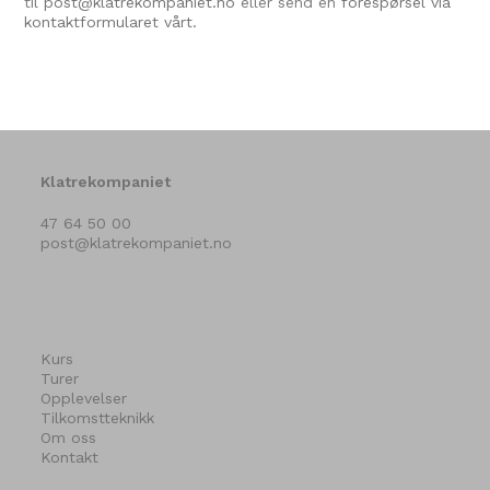
til
post@klatrekompaniet.no
eller send en
forespørsel via
kontaktformularet vårt.
Klatrekompaniet
47 64 50 00
post@klatrekompaniet.no
Kurs
Turer
Opplevelser
Tilkomstteknikk
Om oss
Kontakt