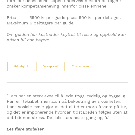
formidle denne kunnskapen underveis dersom deltagere
ønsker kompetanseheving innenfor disse emnene.
Pris:
5500 kr per guide pluss 500 kr per deltager.
Maksimum 6 deltagere per guide.
Om guiden har kostnader knyttet til reise og opphold kan
prisen bli noe høyere.
Meld deg på
Forespørsel
Tips en venn
”Lars har en sterk evne til å lede trygt, tydelig og hyggelig.
Han er fleksibel, men aldri på bekostning av sikkerheten.
Hans sosiale evner gjør at det alltid er moro å være på tur,
og det er imponerende hvordan tidstabellen følges uten at
det blir noe stress. Det blir Lars neste gang også.
“
Les flere utalelser